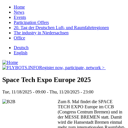
Skip
Home
to
News
Main
main
Events
Navigation
content
Participation Offers
20. Tag der Deutschen Luft- und Raumfahrtregionen
The industry in Niedersachsen
Office
Deutsch
English
Register now, participate, network >
Space Tech Expo Europe 2025
Tue, 11/18/2025 - 09:00
-
Thu, 11/20/2025 - 23:00
Zum 8. Mal findet die SPACE
TECH EXPO Europe im CCB
(Congress Centrum Bremen) und in
der MESSE BREMEN statt. Damit
wird die Hansestadt Bremen einmal
mehr zum internationalen Raumfahrt-