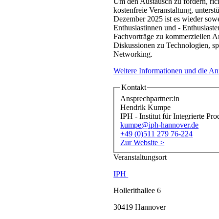
Um den Austausch zu fördern, ric
kostenfreie Veranstaltung, unter
Dezember 2025 ist es wieder sowe
Enthusiastinnen und - Enthusiaste
Fachvorträge zu kommerziellen A
Diskussionen zu Technologien, sp
Networking.
Weitere Informationen und die An
Kontakt
Ansprechpartner:in
Hendrik Kumpe
IPH - Institut für Integrierte
kumpe@iph-hannover.de
+49 (0)511 279 76-224
Zur Website >
Veranstaltungsort
IPH
Hollerithallee 6
30419 Hannover