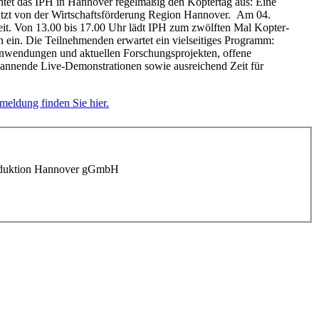
htet das IPH in Hannover regelmäßig den Koptertag aus: Eine
stützt von der Wirtschaftsförderung Region Hannover. Am 04.
it. Von 13.00 bis 17.00 Uhr lädt IPH zum zwölften Mal Kopter-
n ein. Die Teilnehmenden erwartet ein vielseitiges Programm:
nwendungen und aktuellen Forschungsprojekten, offene
annende Live-Demonstrationen sowie ausreichend Zeit für
meldung finden Sie hier.
 Produktion Hannover gGmbH