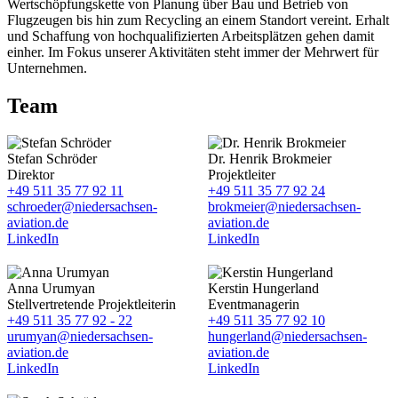
Wertschöpfungskette von Planung über Bau und Betrieb von
Flugzeugen bis hin zum Recycling an einem Standort vereint. Erhalt
und Schaffung von hochqualifizierten Arbeitsplätzen gehen damit
einher. Im Fokus unserer Aktivitäten steht immer der Mehrwert für
Unternehmen.
Team
Stefan Schröder
Dr. Henrik Brokmeier
Direktor
Projektleiter
+49 511 35 77 92 11
+49 511 35 77 92 24
schroeder@niedersachsen-
brokmeier@niedersachsen-
aviation.de
aviation.de
LinkedIn
LinkedIn
Anna Urumyan
Kerstin Hungerland
Stellvertretende Projektleiterin
Eventmanagerin
+49 511 35 77 92 - 22
+49 511 35 77 92 10
urumyan@niedersachsen-
hungerland@niedersachsen-
aviation.de
aviation.de
LinkedIn
LinkedIn