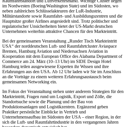
Raumfahrtstandort und Luftverkehrsmarkt. Wichtige Cluster liegen
im Nordwesten (Boeing/Washington State) und im Südosten, wo
neben zahlreichen Schlüsselakteuren der LuR-Industrie,
Militärstandorte sowie Raumfahrt- und Ausbildungszentren und die
Hauptsitze großer Airlines angesiedelt sind. Trotz politischer und
regulatorischer Unsicherheiten bietet der US-Markt deutschen
Unternehmen weiterhin attraktive Chancen für den Markteintritt.
Bei der gemeinsamen Veranstaltung „Runder Tisch Markteintritt
USA“ der norddeutschen Luft- und Raumfahrtcluster Aviaspace
Bremen, Hamburg Aviation und Niedersachsen Aviation in
Kooperation mit dem European Office des Alabama Department of
Commerce am 24. März (10–13 Uhr) im SIDE Design Hotel
Hamburg teilen ausgewiesene Experten ihr Wissen und ihre
Erfahrungen aus den USA. Ab 12 Uhr laden wir Sie im Anschluss
an die Vorträge zu einem weiteren Erfahrungsaustausch beim
gemeinsamen Networking ein.
Im Fokus der Veranstaltung stehen unter anderem Strategien für den
Markteintritt, Fragen rund um Logistik, Export und Zölle, die
Standortsuche sowie die Planung und der Bau von
Produktionsanlagen und Logistikzentren. Ergänzend geben
Praktiker persönliche Einblicke in Vertrieb und
Unternehmensaufbau im Südosten der USA – einer Region, in der
sich die Luft- und Raumfahrtindustrie in den vergangenen Jahren