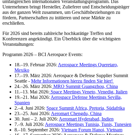
umfangreichen internationalen Veranstaltungsprogramm. Das
Unternehmen bringt Hersteller, Zulieferer und Entscheidungsträger
aus der ganzen Welt zusammen, um Geschäftsbeziehungen zu
fördern, Partnerschaften zu initiieren und neue Märkte zu
erschließen.
Für 2026 sind bereits zahlreiche hochkarätige Treffen und
Konferenzen angekündigt. Ein Überblick über die wichtigsten
Veranstaltungen:
Programm 2026 – BCI Aerospace Events:
18.–19. Februar 2026:
Aerospace Meetings Queretaro,
Mexiko
17.–19. März 2026: Aerospace & Defense Supplier Summit
Seattle -
Mehr Informationen hierzu finden Sie hier!
24.–26. März 2026:
MRO Summit Guangzhou, China
11.–13. Mai 2026:
Space Meetings Veneto, Venedig, Italien
19.–21. Mai 2026:
Aerospace Defense Meetings Sevilla,
Spanien
2.–4. Juni 2026:
Space Summit Africa, Pretoria, Südafrika
23.–25. Juni 2026:
Aeromart Chengdu, China
30. Juni – 2. Juli 2026:
Aeromart Hyderabad, Indien
7.–9. Juli 2026:
Aerospace Meetings Tunisia, Tunis, Tunesien
8.–10. September 2026:
Vietnam Forum Hanoi, Vietnam