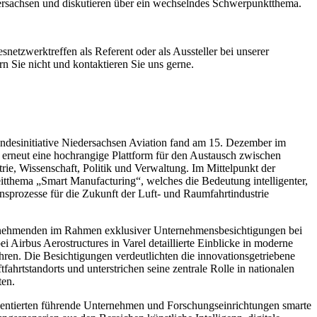
ersachsen und diskutieren über ein wechselndes Schwerpunktthema.
snetzwerktreffen als Referent oder als Aussteller bei unserer
n Sie nicht und kontaktieren Sie uns gerne.
ndesinitiative Niedersachsen Aviation fand am 15. Dezember im
 erneut eine hochrangige Plattform für den Austausch zwischen
trie, Wissenschaft, Politik und Verwaltung. Im Mittelpunkt der
eitthema „Smart Manufacturing“, welches die Bedeutung intelligenter,
onsprozesse für die Zukunft der Luft- und Raumfahrtindustrie
eilnehmenden im Rahmen exklusiver Unternehmensbesichtigungen bei
i Airbus Aerostructures in Varel detaillierte Einblicke in moderne
ren. Die Besichtigungen verdeutlichten die innovationsgetriebene
ahrtstandorts und unterstrichen seine zentrale Rolle in nationalen
ten.
ntierten führende Unternehmen und Forschungseinrichtungen smarte