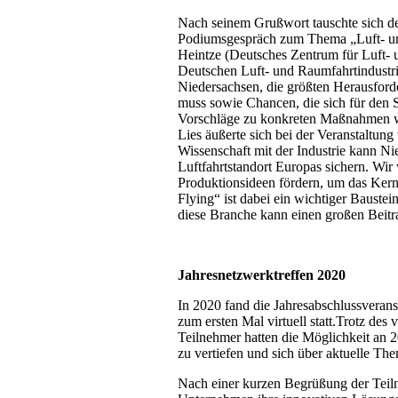
Nach seinem Grußwort tauschte sich de
Podiumsgespräch zum Thema „Luft- und
Heintze (Deutsches Zentrum für Luft-
Deutschen Luft- und Raumfahrtindustri
Niedersachsen, die größten Herausford
muss sowie Chancen, die sich für den 
Vorschläge zu konkreten Maßnahmen wur
Lies äußerte sich bei der Veranstaltu
Wissenschaft mit der Industrie kann Nie
Luftfahrtstandort Europas sichern. Wir
Produktionsideen fördern, um das Kerng
Flying“ ist dabei ein wichtiger Bauste
diese Branche kann einen großen Beitra
Jahresnetzwerktreffen 2020
In 2020 fand die Jahresabschlussveran
zum ersten Mal virtuell statt.Trotz de
Teilnehmer hatten die Möglichkeit an 
zu vertiefen und sich über aktuelle T
Nach einer kurzen Begrüßung der Teiln