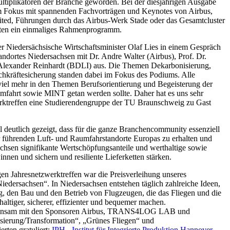
ltiplikatoren der Branche geworden. Bei der diesjährigen Ausgabe
m Fokus mit spannenden Fachvorträgen und Keynotes von Airbus,
, Führungen durch das Airbus-Werk Stade oder das Gesamtcluster
boten ein einmaliges Rahmenprogramm.
r Niedersächsische Wirtschaftsminister Olaf Lies in einem Gespräch
ndortes Niedersachsen mit Dr. Andre Walter (Airbus), Prof. Dr.
lexander Reinhardt (BDLI) aus. Die Themen Dekarbonisierung,
achkräftesicherung standen dabei im Fokus des Podiums. Alle
viel mehr in den Themen Berufsorientierung und Begeisterung der
umfahrt sowie MINT getan werden sollte. Daher hat es uns sehr
erktreffen eine Studierendengruppe der TU Braunschweig zu Gast
 deutlich gezeigt, dass für die ganze Branchencommunity essenziell
er führenden Luft- und Raumfahrstandorte Europas zu erhalten und
achsen signifikante Wertschöpfungsanteile und werthaltige sowie
innen und sichern und resiliente Lieferketten stärken.
gen Jahresnetzwerktreffen war die Preisverleihung unseres
edersachsen“. In Niedersachsen entstehen täglich zahlreiche Ideen,
, den Bau und den Betrieb von Flugzeugen, die das Fliegen und die
ltiger, sicherer, effizienter und bequemer machen.
gemeinsam mit den Sponsoren Airbus, TRANS4LOG LAB und
sierung/Transformation“, „Grünes Fliegen“ und
rten gratuliert:
IPH - Institut für Integrierte Produktion Hannover