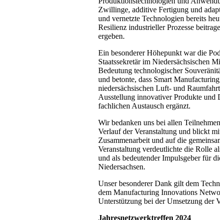
Produktionstechnologien und Anwendung
Zwillinge, additive Fertigung und adap
und vernetzte Technologien bereits heu
Resilienz industrieller Prozesse beitra
ergeben.
Ein besonderer Höhepunkt war die Podi
Staatssekretär im Niedersächsischen Mi
Bedeutung technologischer Souveränität
und betonte, dass Smart Manufacturing 
niedersächsischen Luft- und Raumfahrti
Ausstellung innovativer Produkte und 
fachlichen Austausch ergänzt.
Wir bedanken uns bei allen Teilnehmen
Verlauf der Veranstaltung und blickt 
Zusammenarbeit und auf die gemeinsam
Veranstaltung verdeutlichte die Rolle a
und als bedeutender Impulsgeber für d
Niedersachsen.
Unser besonderer Dank gilt dem Techno
dem Manufacturing Innovations Networ
Unterstützung bei der Umsetzung der V
Jahresnetzwerktreffen 2024