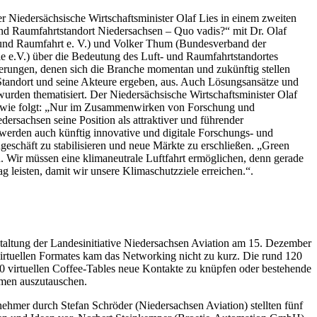
r Niedersächsische Wirtschaftsminister Olaf Lies in einem zweiten
 Raumfahrtstandort Niedersachsen – Quo vadis?“ mit Dr. Olaf
 und Raumfahrt e. V.) und Volker Thum (Bundesverband der
e e.V.) über die Bedeutung des Luft- und Raumfahrtstandortes
erungen, denen sich die Branche momentan und zukünftig stellen
Standort und seine Akteure ergeben, aus. Auch Lösungsansätze und
den thematisiert. Der Niedersächsische Wirtschaftsminister Olaf
ng wie folgt: „Nur im Zusammenwirken von Forschung und
dersachsen seine Position als attraktiver und führender
 werden auch künftig innovative und digitale Forschungs- und
eschäft zu stabilisieren und neue Märkte zu erschließen. „Green
in. Wir müssen eine klimaneutrale Luftfahrt ermöglichen, denn gerade
g leisten, damit wir unsere Klimaschutzziele erreichen.“.
staltung der Landesinitiative Niedersachsen Aviation am 15. Dezember
s virtuellen Formates kam das Networking nicht zu kurz. Die rund 120
20 virtuellen Coffee-Tables neue Kontakte zu knüpfen oder bestehende
hemen auszutauschen.
ehmer durch Stefan Schröder (Niedersachsen Aviation) stellten fünf