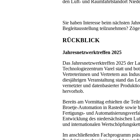
den Luft- und Raumfahrtstandort Nied
Sie haben Interesse beim nächsten Jahre
Begleitausstellung teilzunehmen? Zöger
RÜCKBLICK
Jahresnetzwerktreffen 2025
Das Jahresnetzwerktreffen 2025 der La
Technologiezentrum Varel statt und bot
Vertreterinnen und Vertretern aus Indus
diesjährigen Veranstaltung stand das L
vernetzter und datenbasierter Produkti
hervorhob.
Bereits am Vormittag erhielten die T
Broetje-Automation in Rastede sowie be
Fertigungs- und Automatisierungsverfah
Entwicklung des niedersächsischen Luftf
und internationalen Wertschöpfungsket
Im anschließenden Fachprogramm präse