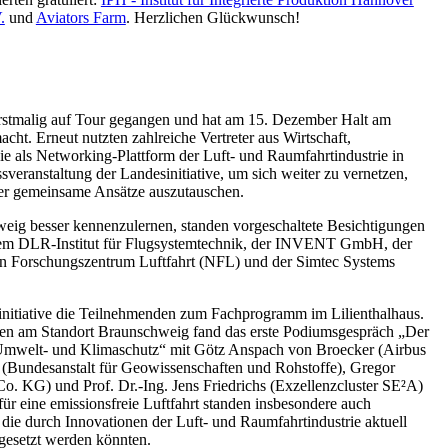
.
und
Aviators Farm
. Herzlichen Glückwunsch!
 erstmalig auf Tour gegangen und hat am 15. Dezember Halt am
ht. Erneut nutzten zahlreiche Vertreter aus Wirtschaft,
ie als Networking-Plattform der Luft- und Raumfahrtindustrie in
sveranstaltung der Landesinitiative, um sich weiter zu vernetzen,
ber gemeinsame Ansätze auszutauschen.
eig besser kennenzulernen, standen vorgeschaltete Besichtigungen
dem DLR-Institut für Flugsystemtechnik, der INVENT GmbH, der
n Forschungszentrum Luftfahrt (NFL) und der Simtec Systems
nitiative die Teilnehmenden zum Fachprogramm im Lilienthalhaus.
en am Standort Braunschweig fand das erste Podiumsgespräch „Der
Umwelt- und Klimaschutz“ mit Götz Anspach von Broecker (Airbus
(Bundesanstalt für Geowissenschaften und Rohstoffe), Gregor
KG) und Prof. Dr.-Ing. Jens Friedrichs (Exzellenzcluster SE²A)
für eine emissionsfreie Luftfahrt standen insbesondere auch
e durch Innovationen der Luft- und Raumfahrtindustrie aktuell
mgesetzt werden könnten.