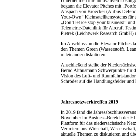
Unternehmen ihre innovativen Lösung
begann die Elevator Pitches mit „Portfo
Anspach von Broecker (Airbus Defence 
Your-Own“ Kleinsatellitensystems für 
„Don’t let ice stop your business!“ un
Telemetrie-Datenlink für Aircraft Test
Pietrek (Leichtwerk Research GmbH) m
Im Anschluss an die Elevator Pitches k
den Themen Green (Wasserstoff), Lean
miteinander diskutieren.
Anschließend stellte der Niedersächsisc
Bernd Althusmann Schwerpunkte für di
Vision des Luft- und Raumfahrtstandort
Schröder auf die Handlungsfelder und 
Jahresnetzwerktreffen 2019
In 2019 fand die Jahresabschlussverans
November im Business-Bereich der HDI 
Plattform für das niedersächsische N
Vertretern aus Wirtschaft, Wissenschaft
aktuelle Themen zu diskutieren und ü