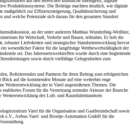
sszenarien aus den Bereichen künstliche Intelligenz, digitale
tive Produktionssysteme. Die Beiträge machten deutlich, wie digitale
te maßgeblich zur Effizienzsteigerung, Qualitätssicherung und
gen und welche Potenziale sich daraus für den gesamten Standort
umsdiskussion, an der unter anderem Matthias Wunderling-Weilbier,
nisterium für Wirtschaft, Verkehr und Bauen, teilnahm. Er hob die
, robuster Lieferketten und strategischer Standortentwicklung hervor
ein wesentlicher Faktor für die langfristige Wettbewerbsfähigkeit der
ndustrie sei. Das Jahresnetzwerktreffen wurde durch eine begleitende
Dienstleistungen sowie durch vielfältige Gelegenheiten zum
den, Referierenden und Partnern für ihren Beitrag zum erfolgreichen
mit Blick auf die kommenden Monate auf eine weiterhin enge
e Weiterentwicklung der in Varel angestoßenen Themen. Die
ls etabliertes Forum für die Vernetzung zentraler Akteure der Branche
ie Weiterentwicklung des Luft- und Raumfahrtstandorts
logiezentrum Varel für die Organisation und Gastfreundschaft sowie
k e.V., Airbus Varel und Broetje-Automation GmbH für die
eranstaltung.