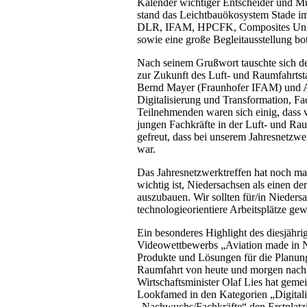
Kalender wichtiger Entscheider und Mu
stand das Leichtbauökosystem Stade i
DLR, IFAM, HPCFK, Composites United
sowie eine große Begleitausstellung 
Nach seinem Grußwort tauschte sich de
zur Zukunft des Luft- und Raumfahrtsta
Bernd Mayer (Fraunhofer IFAM) und A
Digitalisierung und Transformation, F
Teilnehmenden waren sich einig, dass 
jungen Fachkräfte in der Luft- und Ra
gefreut, dass bei unserem Jahresnetzw
war.
Das Jahresnetzwerktreffen hat noch mal
wichtig ist, Niedersachsen als einen d
auszubauen. Wir sollten für/in Nieders
technologieorientiere Arbeitsplätze gew
Ein besonderes Highlight des diesjähri
Videowettbewerbs „Aviation made in Ni
Produkte und Lösungen für die Planung
Raumfahrt von heute und morgen nachha
Wirtschaftsminister Olaf Lies hat 
Lookfamed in den Kategorien „Digitali
„Nachwuchs/Fachkräfte“ den Erstplatzie