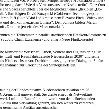
en und Ideen vor. Norbert Steinkemper (Broetje-Automation GmbH)
lio neu gedacht! Wie das Virus uns aus der Nische treibt“. Götz Otto
and Space) berichtete über die Möglichkeit eines „flexiblen „Do-
alle“. Ihm folgten David Burzynski (Coldsense Technologies) mit
d Jarno Puff (LikeABird Ltd.) mit seinem Elevator Pitch „Video- und
ing und den kommerziellen Einsatz“. Den Schluss bildete Martin
it „Drohnen jenseits des Massenmarkts“.
onnten die Teilnehmer in parallel stattfindenden Breakout-Sessions zu
 (Supply Chain Excellence) und Smart (Neue Flugkonzepte)
he Minister für Wirtschaft, Arbeit, Verkehr und Digitalisierung Dr.
e „Luft- und Raumfahrtstrategie Niedersachsen 2030“ und seine
es Niedersachsen vor. Darüber hinaus ging er im Dialog mit Stefan
Maßnahmen zur Erreichung der Strategieziele ein.
taltung der Landesinitiative Niedersachsen Aviation am 26.
Arena in Hannover statt. Sie diente erneut als Networking-
etzwerk Luft- und Raumfahrt und wurde von den teilnehmenden
, Politik und Verwaltung genutzt, um sich weiter zu vernetzen,
ber gemeinsame Ansätze auszutauschen.