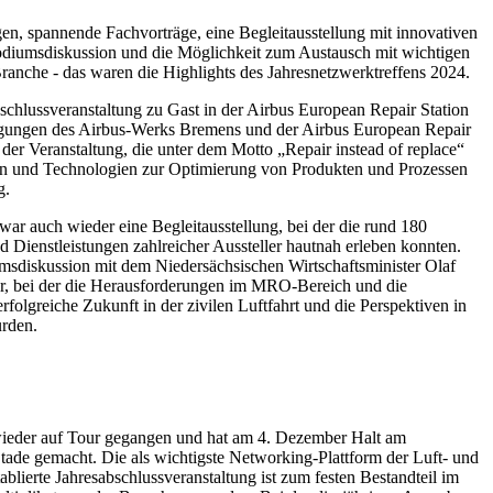
en, spannende Fachvorträge, eine Begleitausstellung mit innovativen
odiumsdiskussion und die Möglichkeit zum Austausch mit wichtigen
ranche - das waren die Highlights des Jahresnetzwerktreffens 2024.
hlussveranstaltung zu Gast in der Airbus European Repair Station
tigungen des Airbus-Werks Bremens und der Airbus European Repair
 der Veranstaltung, die unter dem Motto „Repair instead of replace“
zen und Technologien zur Optimierung von Produkten und Prozessen
g.
war auch wieder eine Begleitausstellung, bei der die rund 180
 Dienstleistungen zahlreicher Aussteller hautnah erleben konnten.
iumsdiskussion mit dem Niedersächsischen Wirtschaftsminister Olaf
dar, bei der die Herausforderungen im MRO-Bereich und die
erfolgreiche Zukunft in der zivilen Luftfahrt und die Perspektiven in
urden.
 wieder auf Tour gegangen und hat am 4. Dezember Halt am
tade gemacht. Die als wichtigste Networking-Plattform der Luft- und
blierte Jahresabschlussveranstaltung ist zum festen Bestandteil im